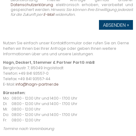
Datenschutzerklärung
elektronisch erhoben, verarbeitet und
gespeichert werden.
Hinweis: Sie können Ihre Einwilligung jederzeit
für die Zukunft per
E-Mail
widerrufen.
ABSENDEN »
Nutzen Sie einfach unser Kontaktformular oder rufen Sie an. Gerne
helfen wir Ihnen bei Ihrer Anfrage oder geben Ihnen weitere
Informationen über uns und unsere Leistungen.
Hagn, Deckert, Stemmer & Partner PartG mbB
Bergbräustr. 7, 85049 Ingolstadt
Telefon: +49 841 93557-0
Telefax: +49 841 93557-44
E-Mail:
info@hagn-partner.de
Bürozeiten:
Mo:
08:00 - 12.00 Uhr und 14:00 - 17:00 Uhr
Di:
08:00 - 12.00 Uhr und 14:00 - 17:00 Uhr
Mi:
08:00 - 12.00 Uhr
Do:
08:00 - 12.00 Uhr und 14:00 - 17:00 Uhr
Fr:
08:00 - 12.00 Uhr
Termine nach Vereinbarung