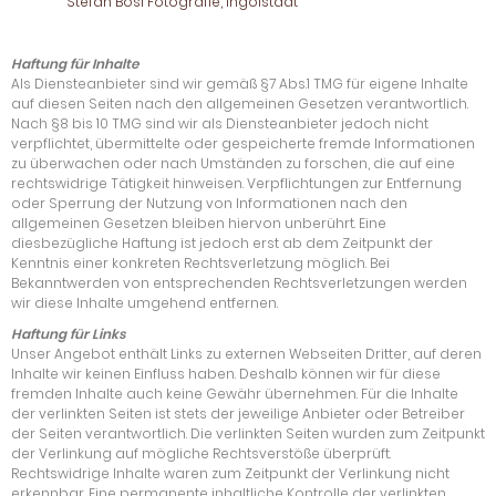
Stefan Bösl Fotografie, Ingolstadt
Haftung für Inhalte
Als Diensteanbieter sind wir gemäß §7 Abs.1 TMG für eigene Inhalte
auf diesen Seiten nach den allgemeinen Gesetzen verantwortlich.
Nach §8 bis 10 TMG sind wir als Diensteanbieter jedoch nicht
verpflichtet, übermittelte oder gespeicherte fremde Informationen
zu überwachen oder nach Umständen zu forschen, die auf eine
rechtswidrige Tätigkeit hinweisen. Verpflichtungen zur Entfernung
oder Sperrung der Nutzung von Informationen nach den
allgemeinen Gesetzen bleiben hiervon unberührt. Eine
diesbezügliche Haftung ist jedoch erst ab dem Zeitpunkt der
Kenntnis einer konkreten Rechtsverletzung möglich. Bei
Bekanntwerden von entsprechenden Rechtsverletzungen werden
wir diese Inhalte umgehend entfernen.
Haftung für Links
Unser Angebot enthält Links zu externen Webseiten Dritter, auf deren
Inhalte wir keinen Einfluss haben. Deshalb können wir für diese
fremden Inhalte auch keine Gewähr übernehmen. Für die Inhalte
der verlinkten Seiten ist stets der jeweilige Anbieter oder Betreiber
der Seiten verantwortlich. Die verlinkten Seiten wurden zum Zeitpunkt
der Verlinkung auf mögliche Rechtsverstöße überprüft.
Rechtswidrige Inhalte waren zum Zeitpunkt der Verlinkung nicht
erkennbar. Eine permanente inhaltliche Kontrolle der verlinkten