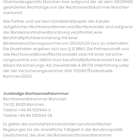
Oberlandesgerichts München bzw. aufgrund der ab dem 08.09.1998
geänderten Rechtslage von der Rechtsanwaltskammer München
zuerkannt.
Alle Partner und auf dem Kanzleibriefpapier der Kanzlei
aufgeführten Rechtsanwältinnen und Rechtsanwälte sind aufgrund
der Bundesrechtsanwaltsordnung verpflichtet, eine
Berufshaftpflichtversicherung mit einer
Mindestversicherungssumme von 250.000,00 Euro zu unterhalten.
Die Einzelheiten ergeben sich aus § 51 BRAO. Die Partnerschaft und
alle Rechtsanwältinnen/Rechtsanwälte sind mit einer Versiche-
rungssumme von 1 Million Euro berufshaftpflichtversichert bei der
Allianz Versicherungs-AG, Dieselstraße 8, 85774 Unterföhring unter
der der Versicherungsnummer GHV 70/0457/(individuelle
Nummern)/320.
Zuständige Rechtsanwaltskammer:
Rechtsanwaltskammer München
Tal 33, 80331 München
Telefon: +49 89 532944-0
Telefax: +49 89 532944-28
Es gelten die nachstehend benannten berufsrechtlichen
Regelungen für die anwaltliche Tätigkeit in der Bundesrepublik
Deutschland, die über die Bundesrechtsanwaltskammer