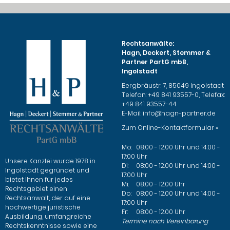
Rechtsanwälte:
Hagn, Deckert, Stemmer &
Partner PartG mbB,
Ingolstadt
Bergbräustr. 7, 85049 Ingolstadt
Telefon: +49 841 93557-0, Telefax:
+49 841 93557-44
E-Mail:
info@hagn-partner.de
Zum Online-Kontaktformular »
Mo:
08:00 - 12.00 Uhr und 14:00 -
17:00 Uhr
Unsere Kanzlei wurde 1978 in
Di:
08:00 - 12.00 Uhr und 14:00 -
Ingolstadt gegründet und
17:00 Uhr
bietet Ihnen für jedes
Mi:
08:00 - 12.00 Uhr
Rechtsgebiet einen
Do:
08:00 - 12.00 Uhr und 14:00 -
Rechtsanwalt, der auf eine
17:00 Uhr
hochwertige juristische
Fr:
08:00 - 12.00 Uhr
Ausbildung, umfangreiche
Termine nach Vereinbarung
Rechtskenntnisse sowie eine